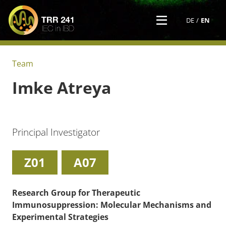
DE
EN
Team
Imke
Atreya
Principal Investigator
Z01
A07
Research Group for Therapeutic
Immunosuppression: Molecular Mechanisms and
Experimental Strategies