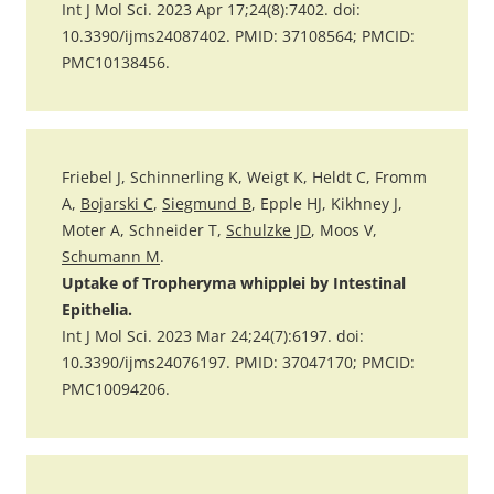
Int J Mol Sci. 2023 Apr 17;24(8):7402. doi:
10.3390/ijms24087402. PMID: 37108564; PMCID:
PMC10138456.
Friebel J, Schinnerling K, Weigt K, Heldt C, Fromm
A,
Bojarski C
,
Siegmund B
, Epple HJ, Kikhney J,
Moter A, Schneider T,
Schulzke JD
, Moos V,
Schumann M
.
Uptake of Tropheryma whipplei by Intestinal
Epithelia.
Int J Mol Sci. 2023 Mar 24;24(7):6197. doi:
10.3390/ijms24076197. PMID: 37047170; PMCID:
PMC10094206.