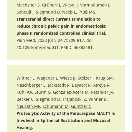
Mechsner S, Grünert J, Wiese JJ, Vormbäumen J,
Sehouli J,
Siegmund B
, Neeb L,
Prüß MS
.
Transcranial direct current stimulation to
reduce chronic pelvic pain in endometriosis:
phase II randomized controlled clinical trial.
Pain Med. 2023 Jul 5;24(7):809-817. doi:
10.1093/pm/pnad031. PMID: 36882181.
Wittner L, Wagener L, Wiese JJ, Stolzer I,
Krug SM
,
Naschberger E, Jackstadt R, Beyaert R,
Atreya R
,
Kühl AA
, Sturm G, Gonzalez-Acera M,
Patankar JV
,
Becker C
,
Siegmund B
,
Trajanoski Z
, Winner B,
Neurath MF
,
Schumann M
,
Günther C
.
Proteolytic Activity of the Paracaspase MALT1 Is
Involved in Epithelial Restitution and Mucosal
Healing.