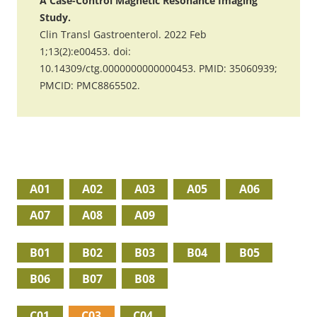
A Case-Control Magnetic Resonance Imaging
Study.
Clin Transl Gastroenterol. 2022 Feb
1;13(2):e00453. doi:
10.14309/ctg.0000000000000453. PMID: 35060939;
PMCID: PMC8865502.
A01
A02
A03
A05
A06
A07
A08
A09
B01
B02
B03
B04
B05
B06
B07
B08
C01
C03
C04