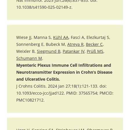
Nat Immunol. 2025 Jun;26(6):837-853. doi:
10.1038/s41590-025-02149-z.
Wiese JJ, Manna S,
Kühl AA
, Fascì A, Elezkurtaj S,
Sonnenberg E, Bubeck M,
Atreya R
,
Becker C
,
Weixler B,
Siegmund B
,
Patankar JV
,
Prüß MS
,
Schumann M
.
Myenteric Plexus Immune Cell Infiltrations and
Neurotransmitter Expression in Crohn’s Disease
and Ulcerative Colitis.
J Crohns Colitis. 2024 Jan 27;18(1):121-133. doi:
10.1093/ecco-jcc/jjad122. PMID: 37565754; PMCID:
PMC10821712.