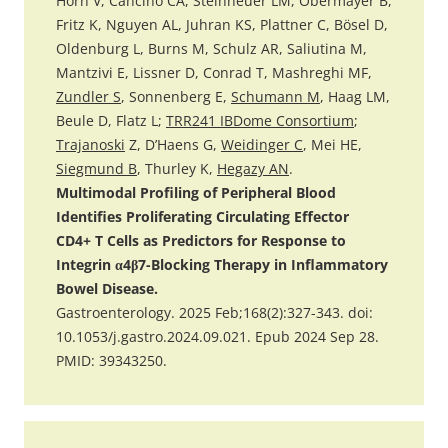
Horn V, Cancino CA, Steinheuer LM, Obermayer B,
Fritz K, Nguyen AL, Juhran KS, Plattner C, Bösel D,
Oldenburg L, Burns M, Schulz AR, Saliutina M,
Mantzivi E, Lissner D, Conrad T, Mashreghi MF,
Zundler S
, Sonnenberg E,
Schumann M
, Haag LM,
Beule D, Flatz L;
TRR241 IBDome Consortium
;
Trajanoski
Z, D’Haens G,
Weidinger C
, Mei HE,
Siegmund B
, Thurley K,
Hegazy AN
.
Multimodal Profiling of Peripheral Blood
Identifies Proliferating Circulating Effector
CD4+ T Cells as Predictors for Response to
Integrin α4β7-Blocking Therapy in Inflammatory
Bowel Disease.
Gastroenterology. 2025 Feb;168(2):327-343. doi:
10.1053/j.gastro.2024.09.021. Epub 2024 Sep 28.
PMID: 39343250.