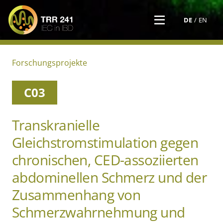
DE
EN
Forschungs­projekte
C03
Transkranielle
Gleichstromstimulation gegen
chronischen, CED-assoziierten
abdominellen Schmerz und der
Zusammenhang von
Schmerzwahrnehmung und