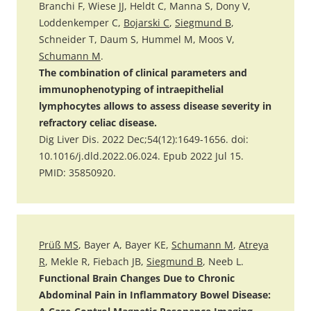
Branchi F, Wiese JJ, Heldt C, Manna S, Dony V,
Loddenkemper C,
Bojarski C
,
Siegmund B
,
Schneider T, Daum S, Hummel M, Moos V,
Schumann M
.
The combination of clinical parameters and
immunophenotyping of intraepithelial
lymphocytes allows to assess disease severity in
refractory celiac disease.
Dig Liver Dis. 2022 Dec;54(12):1649-1656. doi:
10.1016/j.dld.2022.06.024. Epub 2022 Jul 15.
PMID: 35850920.
Prüß MS
, Bayer A, Bayer KE,
Schumann M
,
Atreya
R
, Mekle R, Fiebach JB,
Siegmund B
, Neeb L.
Functional Brain Changes Due to Chronic
Abdominal Pain in Inflammatory Bowel Disease: