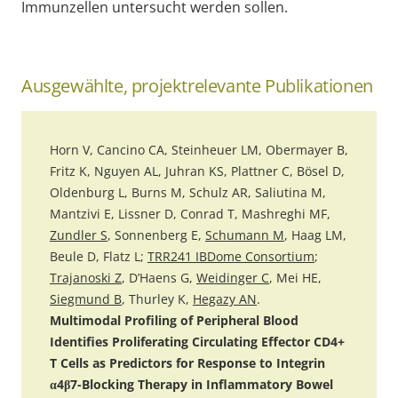
Immunzellen untersucht werden sollen.
Ausgewählte, projektrelevante Publikationen
Horn V, Cancino CA, Steinheuer LM, Obermayer B,
Fritz K, Nguyen AL, Juhran KS, Plattner C, Bösel D,
Oldenburg L, Burns M, Schulz AR, Saliutina M,
Mantzivi E, Lissner D, Conrad T, Mashreghi MF,
Zundler S
, Sonnenberg E,
Schumann M
, Haag LM,
Beule D, Flatz L;
TRR241 IBDome Consortium
;
Trajanoski Z
, D’Haens G,
Weidinger C
, Mei HE,
Siegmund B
, Thurley K,
Hegazy AN
.
Multimodal Profiling of Peripheral Blood
Identifies Proliferating Circulating Effector CD4+
T Cells as Predictors for Response to Integrin
α4β7-Blocking Therapy in Inflammatory Bowel