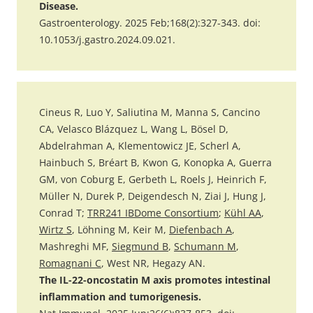
Disease.
Gastroenterology. 2025 Feb;168(2):327-343. doi:
10.1053/j.gastro.2024.09.021.
Cineus R, Luo Y, Saliutina M, Manna S, Cancino
CA, Velasco Blázquez L, Wang L, Bösel D,
Abdelrahman A, Klementowicz JE, Scherl A,
Hainbuch S, Bréart B, Kwon G, Konopka A, Guerra
GM, von Coburg E, Gerbeth L, Roels J, Heinrich F,
Müller N, Durek P, Deigendesch N, Ziai J, Hung J,
Conrad T;
TRR241 IBDome Consortium
;
Kühl AA
,
Wirtz S
, Löhning M, Keir M,
Diefenbach A
,
Mashreghi MF,
Siegmund B
,
Schumann M
,
Romagnani C
, West NR, Hegazy AN.
The IL-22-oncostatin M axis promotes intestinal
inflammation and tumorigenesis.